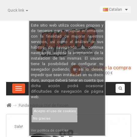
Catalan
Quick link
Este sitio web utiliza cookies propias y
de terceros para recopilar información
con la finalidad de mejorar nuestros
servicios, así como el análisis de sus
hábitos de navegación. Si continua
navegando, supone la aceptación de la
instalación de las mismas. El usuario
tiene la posibilidad de configurar su
Cistella de la compra
navegador pudiendo, si así lo desea,
0
Articles
- 0,00 €
impedir que sean instaladas en su disco
duro, aunque deberá tener en cuenta que
dicha acción podrá ocasionar
Toggle
dificultades de navegación de página
navigation
web.
Funda nórdica Olaf de Frozen
Acepto el uso de cookies
No gracias
Sale!
Ver política de cookies