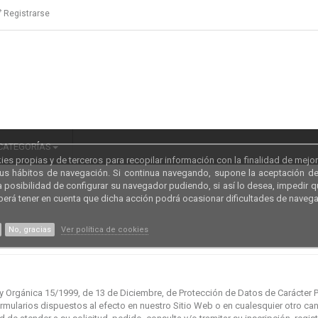
Registrarse
CATEGORÍAS
kies propias y de terceros para recopilar información con la finalidad de mejor
sus hábitos de navegación. Si continua navegando, supone la aceptación de 
la posibilidad de configurar su navegador pudiendo, si así lo desea, impedir 
berá tener en cuenta que dicha acción podrá ocasionar dificultades de naveg
No, gracias
Ver política de cookies
ey Orgánica 15/1999, de 13 de Diciembre, de Protección de Datos de Carácter 
formularios dispuestos al efecto en nuestro Sitio Web o en cualesquier otro c