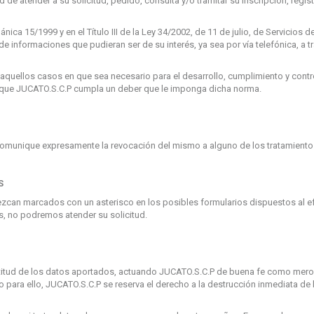
dad de atender a su solicitud, pedido, consulta y/o tramitar su inscripción, regi
ica 15/1999 y en el Título III de la Ley 34/2002, de 11 de julio, de Servicios 
 informaciones que pudieran ser de su interés, ya sea por vía telefónica, a tra
uellos casos en que sea necesario para el desarrollo, cumplimiento y contro
a que JUCATO.S.C.P cumpla un deber que le imponga dicha norma.
comunique expresamente la revocación del mismo a alguno de los tratamiento
S
an marcados con un asterisco en los posibles formularios dispuestos al efec
s, no podremos atender su solicitud.
actitud de los datos aportados, actuando JUCATO.S.C.P de buena fe como mero 
para ello, JUCATO.S.C.P se reserva el derecho a la destrucción inmediata de lo