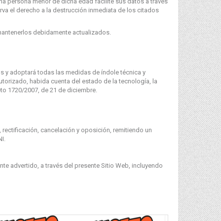
na persona menor de dicha edad facilite sus datos a través
rva el derecho a la destrucción inmediata de los citados
 mantenerlos debidamente actualizados.
s y adoptará todas las medidas de índole técnica y
utorizado, habida cuenta del estado de la tecnología, la
eto 1720/2007, de 21 de diciembre.
rectificación, cancelación y oposición, remitiendo un
I.
te advertido, a través del presente Sitio Web, incluyendo