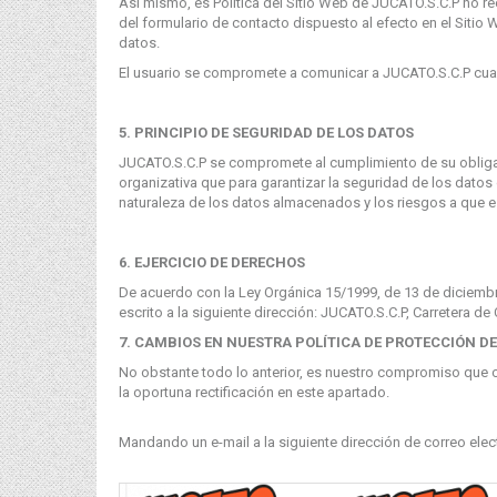
Así mismo, es Política del Sitio Web de JUCATO.S.C.P no r
del formulario de contacto dispuesto al efecto en el Sitio
datos.
El usuario se compromete a comunicar a JUCATO.S.C.P cual
5. PRINCIPIO DE SEGURIDAD DE LOS DATOS
JUCATO.S.C.P se compromete al cumplimiento de su obligac
organizativa que para garantizar la seguridad de los datos 
naturaleza de los datos almacenados y los riesgos a que e
6. EJERCICIO DE DERECHOS
De acuerdo con la Ley Orgánica 15/1999, de 13 de diciembr
escrito a la siguiente dirección: JUCATO.S.C.P, Carretera de
7. CAMBIOS EN NUESTRA POLÍTICA DE PROTECCIÓN D
No obstante todo lo anterior, es nuestro compromiso que c
la oportuna rectificación en este apartado.
Mandando un e-mail a la siguiente dirección de correo elec