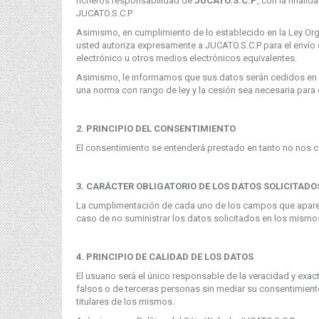
ficheros responsabilidad de
JUCATO.S.C.P
, con la finali
JUCATO.S.C.P
Asimismo, en cumplimiento de lo establecido en la Ley Orgán
usted autoriza expresamente a JUCATO.S.C.P para el envío de
electrónico u otros medios electrónicos equivalentes.
Asimismo, le informamos que sus datos serán cedidos en aq
una norma con rango de ley y la cesión sea necesaria par
2. PRINCIPIO DEL CONSENTIMIENTO
El consentimiento se entenderá prestado en tanto no nos 
3. CARÁCTER OBLIGATORIO DE LOS DATOS SOLICITADO
La cumplimentación de cada uno de los campos que aparezc
caso de no suministrar los datos solicitados en los mismo
4. PRINCIPIO DE CALIDAD DE LOS DATOS
El usuario será el único responsable de la veracidad y ex
falsos o de terceras personas sin mediar su consentimiento 
titulares de los mismos.