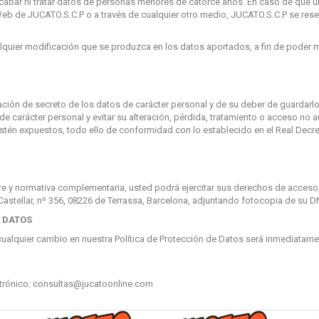
ecabar ni tratar datos de personas menores de catorce años. En caso de que u
 Web de JUCATO.S.C.P o a través de cualquier otro medio, JUCATO.S.C.P se rese
quier modificación que se produzca en los datos aportados, a fin de poder
ión de secreto de los datos de carácter personal y de su deber de guardarlo
de carácter personal y evitar su alteración, pérdida, tratamiento o acceso no a
stén expuestos, todo ello de conformidad con lo establecido en el Real Decr
e y normativa complementaria, usted podrá ejercitar sus derechos de acceso, 
 Castellar, nº 356, 08226 de Terrassa, Barcelona, adjuntando fotocopia de su DN
E DATOS
ualquier cambio en nuestra Política de Protección de Datos será inmediatamen
trónico:
consultas@jucatoonline.com