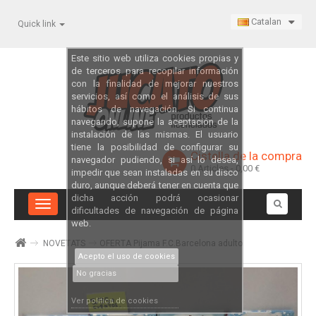
Catalan
Quick link
Este sitio web utiliza cookies propias y
de terceros para recopilar información
con la finalidad de mejorar nuestros
servicios, así como el análisis de sus
hábitos de navegación. Si continua
navegando, supone la aceptación de la
instalación de las mismas. El usuario
tiene la posibilidad de configurar su
Cistella de la compra
navegador pudiendo, si así lo desea,
0
Articles
- 0,00 €
impedir que sean instaladas en su disco
duro, aunque deberá tener en cuenta que
dicha acción podrá ocasionar
Toggle
dificultades de navegación de página
navigation
web.
NOVETATS
OFERTA Pijama F.C.Barcelona adulto
Acepto el uso de cookies
No gracias
Ver política de cookies