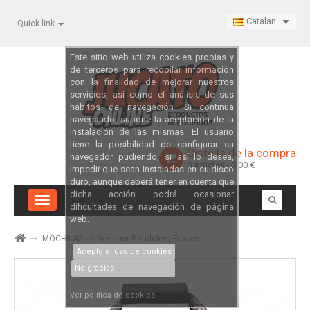
Catalan
Quick link
Este sitio web utiliza cookies propias y
de terceros para recopilar información
con la finalidad de mejorar nuestros
servicios, así como el análisis de sus
hábitos de navegación. Si continua
navegando, supone la aceptación de la
instalación de las mismas. El usuario
tiene la posibilidad de configurar su
Cistella de la compra
navegador pudiendo, si así lo desea,
0
Articles
- 0,00 €
impedir que sean instaladas en su disco
duro, aunque deberá tener en cuenta que
dicha acción podrá ocasionar
Toggle
dificultades de navegación de página
navigation
web.
MOCHILAS
Neceser Bandolera Frozen
Acepto el uso de cookies
No gracias
Ver política de cookies