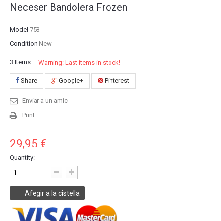
Neceser Bandolera Frozen
Model
753
Condition
New
3
Items
Warning: Last items in stock!
Share
Google+
Pinterest
Enviar a un amic
Print
29,95 €
Quantity:
Afegir a la cistella