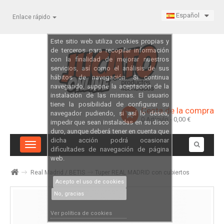
Español
Enlace rápido
Este sitio web utiliza cookies propias y
de terceros para recopilar información
con la finalidad de mejorar nuestros
servicios, así como el análisis de sus
hábitos de navegación. Si continua
navegando, supone la aceptación de la
instalación de las mismas. El usuario
tiene la posibilidad de configurar su
Cesta de la compra
navegador pudiendo, si así lo desea,
0
Artículo
- 0,00 €
impedir que sean instaladas en su disco
duro, aunque deberá tener en cuenta que
dicha acción podrá ocasionar
Navegación
dificultades de navegación de página
Toggle
web.
Real Madrid / BETIS
Tuper REAL MADRID con cubiertos
Acepto el uso de cookies
No, gracias
Ver política de cookies