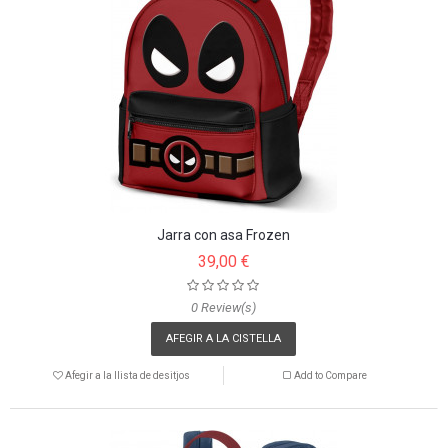
Jarra con asa Frozen
39,00 €
0 Review(s)
AFEGIR A LA CISTELLA
Afegir a la llista de desitjos
Add to Compare