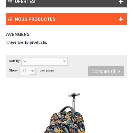
OFERTES
NOUS PRODUCTES
AVENGERS
There are 16 products.
Sort by
--
Show
per page
Compare (
0
)
12