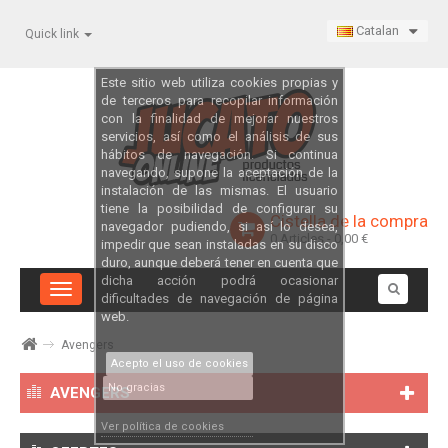
Catalan
Quick link
Este sitio web utiliza cookies propias y
de terceros para recopilar información
con la finalidad de mejorar nuestros
servicios, así como el análisis de sus
hábitos de navegación. Si continua
navegando, supone la aceptación de la
instalación de las mismas. El usuario
tiene la posibilidad de configurar su
Cistella de la compra
navegador pudiendo, si así lo desea,
0
Articles
- 0,00 €
impedir que sean instaladas en su disco
duro, aunque deberá tener en cuenta que
dicha acción podrá ocasionar
Toggle
dificultades de navegación de página
navigation
web.
Avengers
Acepto el uso de cookies
No gracias
AVENGERS
Ver política de cookies