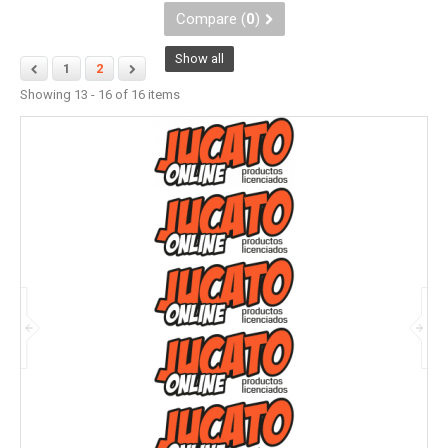
Compare (
0
)
Show all
1
2
Showing 13 - 16 of 16 items