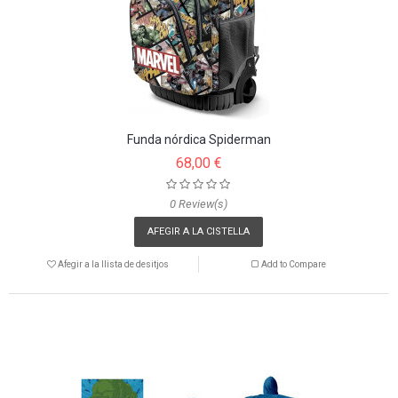
Funda nórdica Spiderman
68,00 €
0 Review(s)
AFEGIR A LA CISTELLA
Afegir a la llista de desitjos
Add to Compare