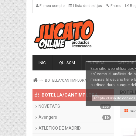
El meu compte
Llista de desitjos
Entreu
Reg
INICI
QUI SOM
ENTREGA
CATEGORÍ
Este sitio web utiliza coo
así como el análisis de 
mismas. El usuario tiene 
BOTELLA/CANTIMPLORA.
su disco duro, aunque de
BOTEL
BOTELLA/CANTIMPLORA.
Acepto el uso de cookies
NOVETATS
255
Gri
Avengers
16
ATLETICO DE MADRID