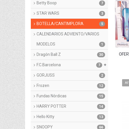
Betty Boop
7
STAR WARS
3
BOTELLA/CANTIMPLORA.
5
CALENDARIOS ADVIENTO/VARIOS
MODELOS
1
OFER
Dragón Ball Z
30
F.C.Barcelona
7
GORJUSS
2
AF
Frozen
12
Fundas Nórdicas
15
HARRY POTTER
14
Hello Kitty
13
SNOOPY
66