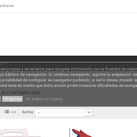
istrarse
ES
kies propias y de terceros para recopilar información con la finalidad de mejor
sus hábitos de navegación. Si continua navegando, supone la aceptación de 
la posibilidad de configurar su navegador pudiendo, si así lo desea, impedir 
berá tener en cuenta que dicha acción podrá ocasionar dificultades de naveg
LA/CANTIMPLORA.
No gracias
Ver política de cookies
d
List
Sort by
--