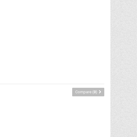
Compare (
0
)