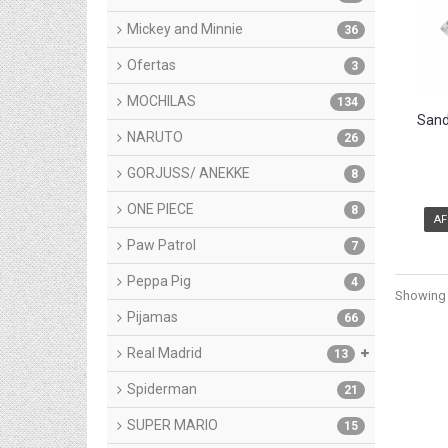
Mickey and Minnie
36
Ofertas
3
MOCHILAS
134
Sand
NARUTO
26
GORJUSS/ ANEKKE
8
ONE PIECE
8
AF
Paw Patrol
7
Peppa Pig
4
Showing 1
Pijamas
66
Real Madrid
13
Spiderman
21
SUPER MARIO
15