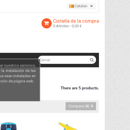
Catalan
Cistella de la compra
0
Articles
- 0,00 €
ar nuestros servicios,
la instalación de las
que sean instaladas en
ación de página web.
There are 5 products.
Compare (
0
)