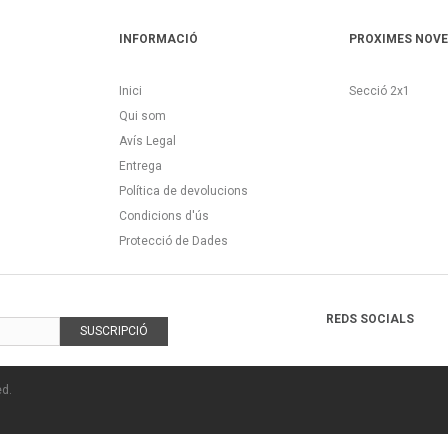
INFORMACIÓ
PROXIMES NOV
Inici
Secció 2x1
Qui som
Avís Legal
Entrega
Política de devolucions
Condicions d'ús
Protecció de Dades
REDS SOCIALS
SUSCRIPCIÓ
ed.