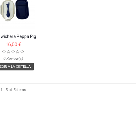
wichera Peppa Pig
térmica
16,00 €
0 Review(s)
EGIR A LA CISTELLA
 - 5 of 5 items