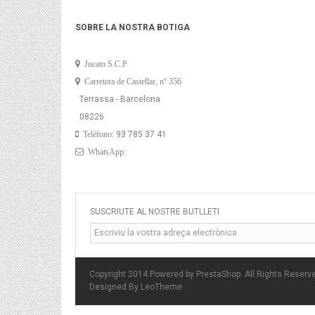
SOBRE LA NOSTRA BOTIGA
Jucato S.C.P
Carretera de Castellar, nº 356
Terrassa - Barcelona
08226
: 93 785 37 41
Teléfono
WhatsApp:
SUSCRIUTE AL NOSTRE BUTLLETÍ
Copyright 2014 Powered by PrestaShop. All Rights Reserv
Designed By
LeoTheme