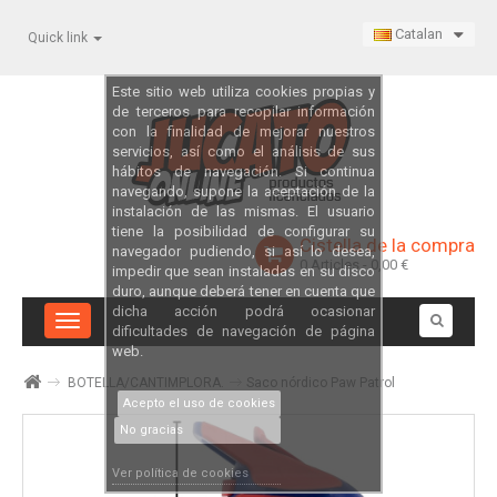
Catalan
Quick link
Este sitio web utiliza cookies propias y
de terceros para recopilar información
con la finalidad de mejorar nuestros
servicios, así como el análisis de sus
hábitos de navegación. Si continua
navegando, supone la aceptación de la
instalación de las mismas. El usuario
tiene la posibilidad de configurar su
Cistella de la compra
navegador pudiendo, si así lo desea,
0
Articles
- 0,00 €
impedir que sean instaladas en su disco
duro, aunque deberá tener en cuenta que
dicha acción podrá ocasionar
Toggle
dificultades de navegación de página
navigation
web.
BOTELLA/CANTIMPLORA.
Saco nórdico Paw Patrol
Acepto el uso de cookies
No gracias
Ver política de cookies