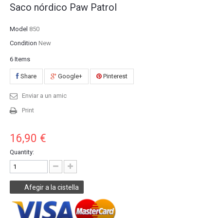
Saco nórdico Paw Patrol
Model
850
Condition
New
6
Items
Share
Google+
Pinterest
Enviar a un amic
Print
16,90 €
Quantity:
Afegir a la cistella