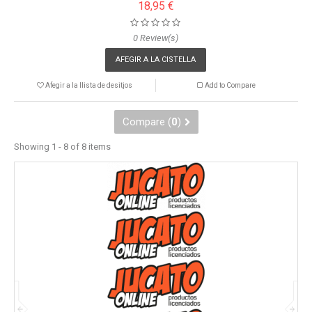
18,95 €
0 Review(s)
AFEGIR A LA CISTELLA
Afegir a la llista de desitjos
Add to Compare
Compare (
0
)
Showing 1 - 8 of 8 items