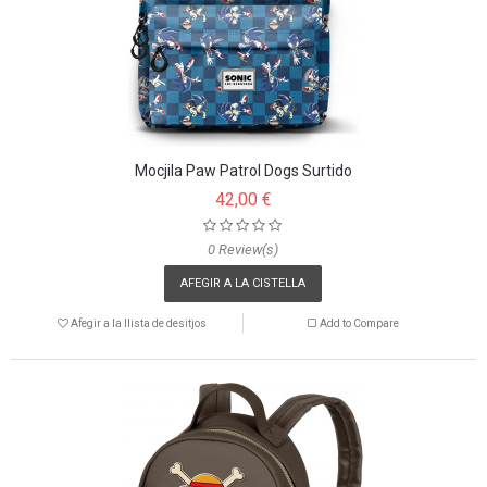
Mocjila Paw Patrol Dogs Surtido
42,00 €
0 Review(s)
AFEGIR A LA CISTELLA
Afegir a la llista de desitjos
Add to Compare