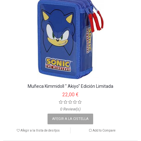
Muñeca Kimmidoll " Akiyo" Edición Limitada
22,00 €
0 Review(s)
AFEGIR A LA CISTELLA
Afegir a la llista de desitjos
Add to Compare