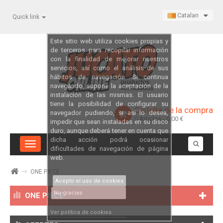
Catalan
Quick link
Este sitio web utiliza cookies propias y
de terceros para recopilar información
con la finalidad de mejorar nuestros
servicios, así como el análisis de sus
hábitos de navegación. Si continua
navegando, supone la aceptación de la
instalación de las mismas. El usuario
tiene la posibilidad de configurar su
Cistella de la compra
navegador pudiendo, si así lo desea,
0
Articles
- 0,00 €
impedir que sean instaladas en su disco
duro, aunque deberá tener en cuenta que
dicha acción podrá ocasionar
Toggle
dificultades de navegación de página
navigation
web.
ONE PIECE
Acepto el uso de cookies
No gracias
ONE PIECE
Ver política de cookies