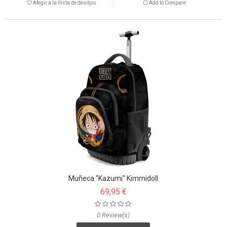
Afegir a la llista de desitjos
Add to Compare
Muñeca "Kazumi" Kimmidoll
69,95 €
0 Review(s)